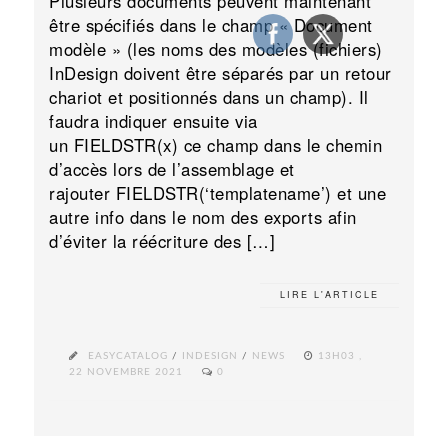
Plusieurs documents peuvent maintenant
être spécifiés dans le champ « Document
modèle » (les noms des modèles (fichiers)
InDesign doivent être séparés par un retour
chariot et positionnés dans un champ). Il
faudra indiquer ensuite via
un FIELDSTR(x) ce champ dans le chemin
d’accès lors de l’assemblage et
rajouter FIELDSTR(‘templatename’) et une
autre info dans le nom des exports afin
d’éviter la réécriture des […]
LIRE L'ARTICLE
EASYCATALOG
/
INDESIGN
/
NEWS
13H03 ,
22 NOVEMBRE 2021
0