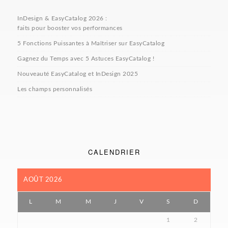
InDesign & EasyCatalog 2026 :
faits pour booster vos performances
5 Fonctions Puissantes à Maîtriser sur EasyCatalog
Gagnez du Temps avec 5 Astuces EasyCatalog !
Nouveauté EasyCatalog et InDesign 2025
Les champs personnalisés
CALENDRIER
AOÛT 2026
L
M
M
J
V
S
D
1
2