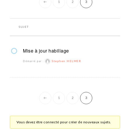
←
1
2
3
SUJET
Mise à jour habillage
Stephen HELMER
Démarré par :
←
1
2
3
Vous devez être connecté pour créer de nouveaux sujets.