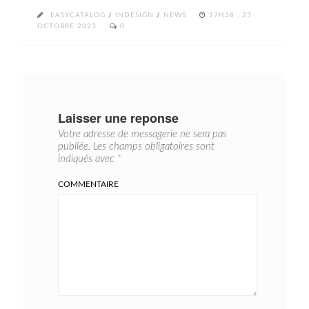
EASYCATALOG
/
INDESIGN
/
NEWS
17H38 , 23
OCTOBRE 2023
0
Laisser une reponse
Votre adresse de messagerie ne sera pas
publiée.
Les champs obligatoires sont
indiqués avec
*
COMMENTAIRE