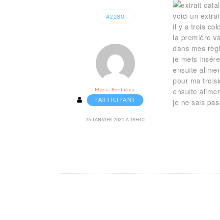
voici un extra
#2280
il y a trois co
la première va
dans mes règl
je mets insére
ensuite alime
pour ma trois
ensuite alime
Marc Bertiaux
PARTICIPANT
je ne sais pas
26 JANVIER 2021 À 18H40