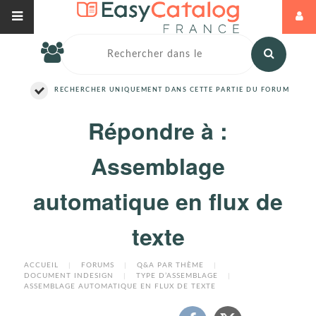
RECHERCHER UNIQUEMENT DANS CETTE PARTIE DU FORUM
Répondre à :
Assemblage
automatique en flux de
texte
ACCUEIL
|
FORUMS
|
Q&A PAR THÈME
|
DOCUMENT INDESIGN
|
TYPE D’ASSEMBLAGE
|
ASSEMBLAGE AUTOMATIQUE EN FLUX DE TEXTE