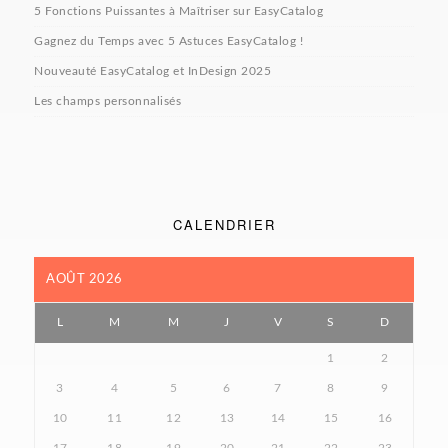
5 Fonctions Puissantes à Maîtriser sur EasyCatalog
Gagnez du Temps avec 5 Astuces EasyCatalog !
Nouveauté EasyCatalog et InDesign 2025
Les champs personnalisés
CALENDRIER
AOÛT 2026
L
M
M
J
V
S
D
1
2
3
4
5
6
7
8
9
10
11
12
13
14
15
16