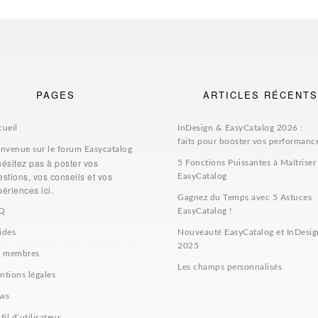
PAGES
ARTICLES RÉCENTS
cueil
InDesign & EasyCatalog 2026 :
faits pour booster vos performanc
envenue sur le forum Easycatalog
hésitez pas à poster vos
5 Fonctions Puissantes à Maîtriser
stions, vos conseils et vos
EasyCatalog
ériences ici.
Gagnez du Temps avec 5 Astuces
Q
EasyCatalog !
ides
Nouveauté EasyCatalog et InDesig
2025
s membres
Les champs personnalisés
ntions légales
ws
fil d’utilisateur