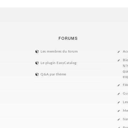
FORUMS
Les membres du forum
Ac
Bi
Le plugin EasyCatalog
N’
que
Q&A par thème
exp
FA
Gu
Le
Me
Ne
Pro