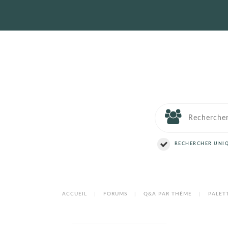
RECHERCHER UNIQ
ACCUEIL
|
FORUMS
|
Q&A PAR THÈME
|
PALET