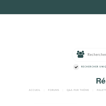
RECHERCHER UNIQ
Ré
ACCUEIL
|
FORUMS
|
Q&A PAR THÈME
|
PALET