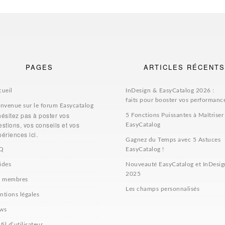
PAGES
ARTICLES RÉCENTS
cueil
InDesign & EasyCatalog 2026 :
faits pour booster vos performanc
envenue sur le forum Easycatalog
hésitez pas à poster vos
5 Fonctions Puissantes à Maîtriser
stions, vos conseils et vos
EasyCatalog
ériences ici.
Gagnez du Temps avec 5 Astuces
Q
EasyCatalog !
ides
Nouveauté EasyCatalog et InDesig
2025
s membres
Les champs personnalisés
ntions légales
ws
fil d’utilisateur