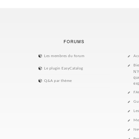
FORUMS
Les membres du forum
Ac
Bi
Le plugin EasyCatalog
N’
que
Q&A par thème
exp
FA
Gu
Le
Me
Ne
Pro