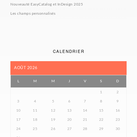
Nouveauté EasyCatalog et InDesign 2025
Les champs personnalisés
CALENDRIER
AOÛT 2026
L
M
M
J
V
S
D
1
2
3
4
5
6
7
8
9
10
11
12
13
14
15
16
17
18
19
20
21
22
23
24
25
26
27
28
29
30