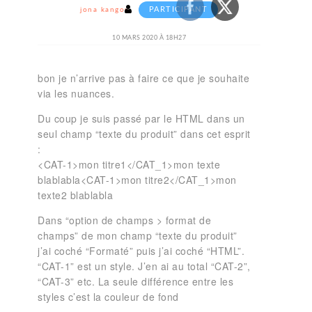
PARTICIPANT
jona kangou
10 MARS 2020 À 18H27
bon je n’arrive pas à faire ce que je souhaite
via les nuances.
Du coup je suis passé par le HTML dans un
seul champ “texte du produit” dans cet esprit
:
<CAT-1>mon titre1</CAT_1>mon texte
blablabla<CAT-1>mon titre2</CAT_1>mon
texte2 blablabla
Dans “option de champs > format de
champs” de mon champ “texte du produit”
j’ai coché “Formaté” puis j’ai coché “HTML”.
“CAT-1” est un style. J’en ai au total “CAT-2”,
“CAT-3” etc. La seule différence entre les
styles c’est la couleur de fond