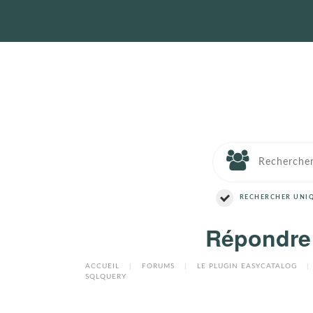
RECHERCHER UNIQ
Répondre 
ACCUEIL
|
FORUMS
|
LE PLUGIN EASYCATALOG
|
SQLQUERY