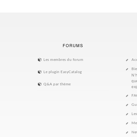
FORUMS
Les membres du forum
Ac
Bi
Le plugin EasyCatalog
N’
que
Q&A par thème
exp
FA
Gu
Le
Me
Ne