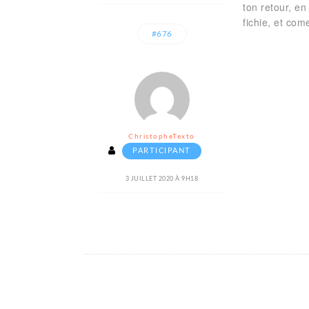
ton retour, en
fichie, et co
#676
ChristopheTexto
PARTICIPANT
3 JUILLET 2020 À 9H18