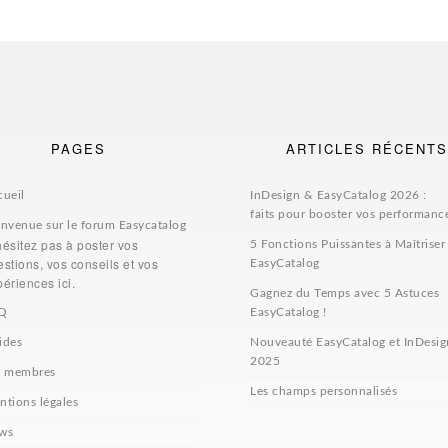
PAGES
ARTICLES RÉCENTS
cueil
InDesign & EasyCatalog 2026 :
faits pour booster vos performanc
envenue sur le forum Easycatalog
hésitez pas à poster vos
5 Fonctions Puissantes à Maîtriser
stions, vos conseils et vos
EasyCatalog
ériences ici.
Gagnez du Temps avec 5 Astuces
Q
EasyCatalog !
ides
Nouveauté EasyCatalog et InDesig
2025
s membres
Les champs personnalisés
ntions légales
ws