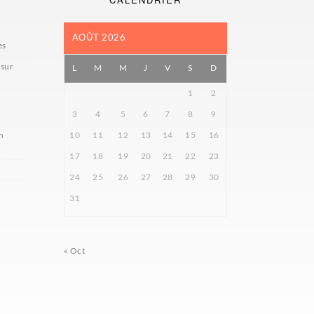
AOÛT 2026
es
 sur
L
M
M
J
V
S
D
1
2
3
4
5
6
7
8
9
n
10
11
12
13
14
15
16
17
18
19
20
21
22
23
24
25
26
27
28
29
30
31
« Oct