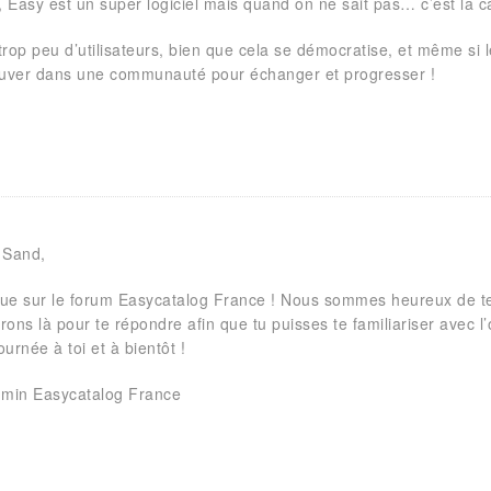
, Easy est un super logiciel mais quand on ne sait pas… c’est la c
rop peu d’utilisateurs, bien que cela se démocratise, et même si le
ouver dans une communauté pour échanger et progresser !
 Sand,
ue sur le forum Easycatalog France ! Nous sommes heureux de 
ons là pour te répondre afin que tu puisses te familiariser avec l’
urnée à toi et à bientôt !
dmin Easycatalog France