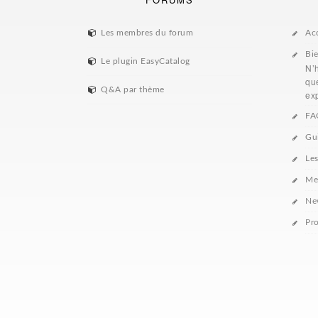
Les membres du forum
Ac
Bi
Le plugin EasyCatalog
N’
que
Q&A par thème
exp
FA
Gu
Le
Me
Ne
Pro