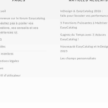
cueil
InDesign & EasyCatalog 2026 :
faits pour booster vos performanc
envenue sur le forum Easycatalog
hésitez pas à poster vos
5 Fonctions Puissantes à Maîtriser
stions, vos conseils et vos
EasyCatalog
ériences ici.
Gagnez du Temps avec 5 Astuces
Q
EasyCatalog !
ides
Nouveauté EasyCatalog et InDesig
2025
s membres
Les champs personnalisés
ntions légales
ws
fil d’utilisateur