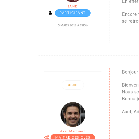
En effet
SAND
Encore t
PARTICIPANT
se retr
5 MARS 2018 À 9H56
Bonjour
Bienven
#300
Nous ser
Bonne jo
Axel, A
Axel Martinez
MAÎTRE DES CLÉS