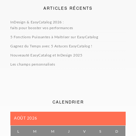
ARTICLES RÉCENTS
InDesign & EasyCatalog 2026 :
faits pour booster vos performances
5 Fonctions Puissantes à Maîtriser sur EasyCatalog
Gagnez du Temps avec 5 Astuces EasyCatalog !
Nouveauté EasyCatalog et InDesign 2025
Les champs personnalisés
CALENDRIER
AOÛT 2026
L
M
M
J
V
S
D