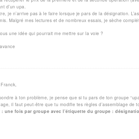
ant d’un upa.
re, je n’arrive pas à le faire lorsque je pars de la désignation. L
is. Malgré mes lectures et de nombreux essais, je sèche complé
ous une idée qui pourrait me mettre sur la voie ?
’avance
 Franck,
pondre à ton problème, je pense que si tu pars de ton groupe “upa”
ge, il faut peut-être que tu modifie tes règles d’assemblage de to
r : une fois par groupe avec l’étiquette du groupe : désignati