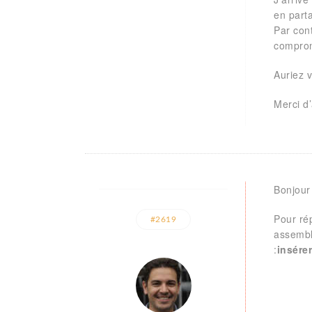
en part
Par cont
comprom
Auriez v
Merci d
Bonjour
Pour ré
#2619
assembla
:
insére