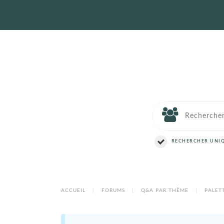
RECHERCHER UNIQ
ACCUEIL
|
FORUMS
|
Q&A PAR THÈME
|
PALET