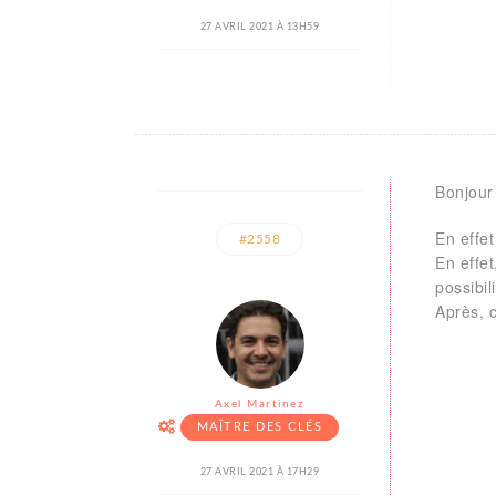
27 AVRIL 2021 À 13H59
Bonjour
En effet
#2558
En effet
possibil
Après, c
Axel Martinez
MAÎTRE DES CLÉS
27 AVRIL 2021 À 17H29