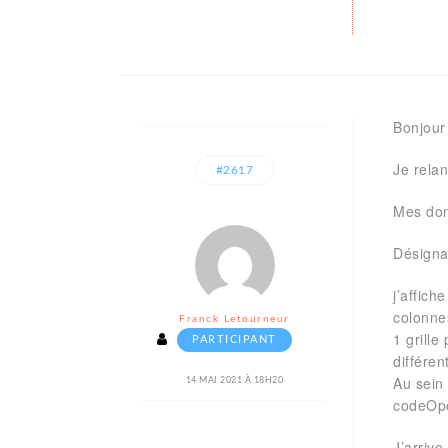
Bonjour
Je relan
#2617
Mes don
Désigna
j’affich
colonne
Franck Letourneur
1 grille
PARTICIPANT
différen
Au sein 
14 MAI 2021 À 18H20
codeOpé
J’arrive