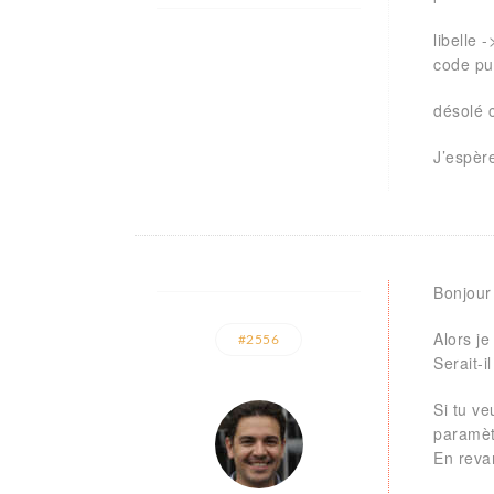
libelle 
code pu
désolé c
J’espèr
Bonjour
Alors je
#2556
Serait-
Si tu ve
paramèt
En reva