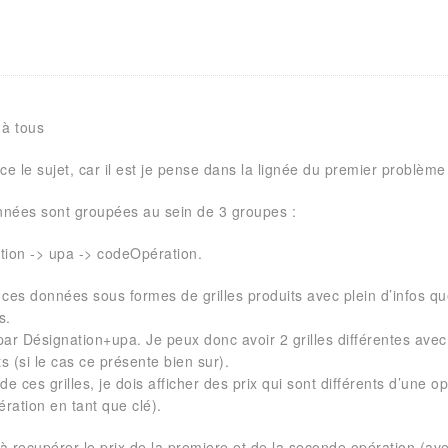
 à tous
ce le sujet, car il est je pense dans la lignée du premier problèm
nées sont groupées au sein de 3 groupes :
tion -> upa -> codeOpération.
e ces données sous formes de grilles produits avec plein d’infos qu
s.
 par Désignation+upa. Je peux donc avoir 2 grilles différentes av
ts (si le cas ce présente bien sur).
de ces grilles, je dois afficher des prix qui sont différents d’une opé
ration en tant que clé).
 à recupérer le prix de la premiere et de la seconde opération (av