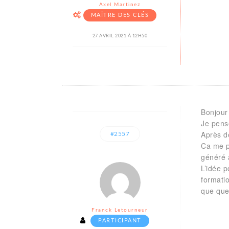
Axel Martinez
MAÎTRE DES CLÉS
27 AVRIL 2021 À 12H50
Bonjour 
Je pens
Après de
#2557
Ca me p
généré 
L’idée p
formatio
que que
Franck Letourneur
PARTICIPANT