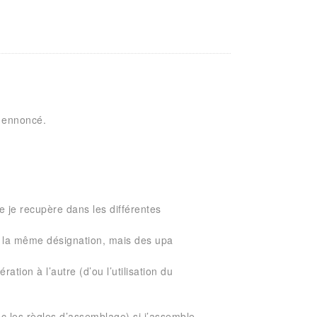
e ennoncé.
e je recupère dans les différentes
ec la même désignation, mais des upa
ration à l’autre (d’ou l’utilisation du
ec les règles d’assemblage) si j’assemble