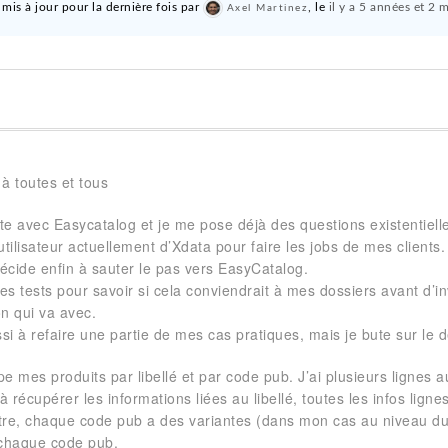
 mis à jour pour la dernière fois par
, le
il y a 5 années et 2 
Axel Martinez
à toutes et tous
te avec Easycatalog et je me pose déjà des questions existentiell
utilisateur actuellement d’Xdata pour faire les jobs de mes clients.
écide enfin à sauter le pas vers EasyCatalog.
des tests pour savoir si cela conviendrait à mes dossiers avant d’inv
n qui va avec.
ssi à refaire une partie de mes cas pratiques, mais je bute sur le 
e mes produits par libellé et par code pub. J’ai plusieurs lignes
 à récupérer les informations liées au libellé, toutes les infos lign
tre, chaque code pub a des variantes (dans mon cas au niveau du p
 chaque code pub.