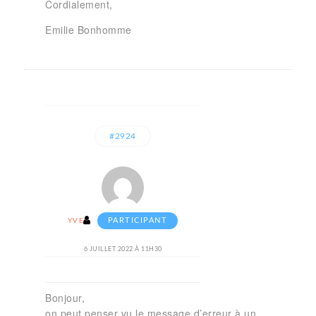
Cordialement,
Emilie Bonhomme
#2924
PARTICIPANT
YVES
6 JUILLET 2022 À 11H30
Bonjour,
on peut penser vu le message d’erreur à un