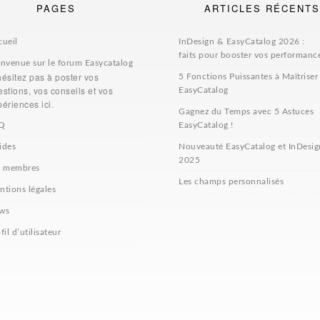
PAGES
ARTICLES RÉCENTS
cueil
InDesign & EasyCatalog 2026 :
faits pour booster vos performanc
envenue sur le forum Easycatalog
hésitez pas à poster vos
5 Fonctions Puissantes à Maîtriser
stions, vos conseils et vos
EasyCatalog
ériences ici.
Gagnez du Temps avec 5 Astuces
Q
EasyCatalog !
ides
Nouveauté EasyCatalog et InDesig
2025
s membres
Les champs personnalisés
ntions légales
ws
fil d’utilisateur