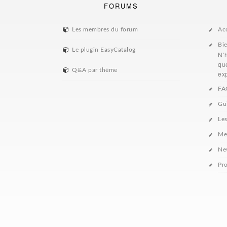
FORUMS
Les membres du forum
Ac
Bi
Le plugin EasyCatalog
N’
que
Q&A par thème
exp
FA
Gu
Le
Me
Ne
Pro