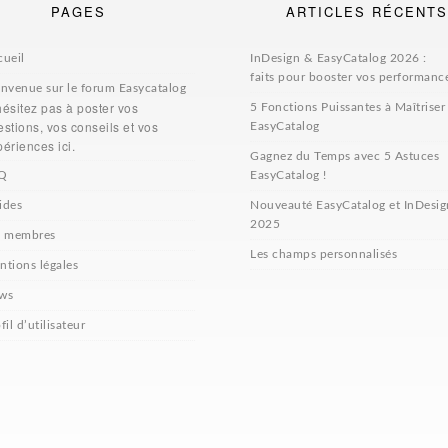
PAGES
ARTICLES RÉCENTS
cueil
InDesign & EasyCatalog 2026 :
faits pour booster vos performanc
envenue sur le forum Easycatalog
hésitez pas à poster vos
5 Fonctions Puissantes à Maîtriser
stions, vos conseils et vos
EasyCatalog
ériences ici.
Gagnez du Temps avec 5 Astuces
Q
EasyCatalog !
ides
Nouveauté EasyCatalog et InDesig
2025
s membres
Les champs personnalisés
ntions légales
ws
fil d’utilisateur