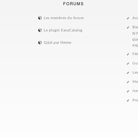
FORUMS
Les membres du forum
Ac
Bi
Le plugin EasyCatalog
N’
que
Q&A par thème
exp
FA
Gu
Le
Me
Ne
Pro