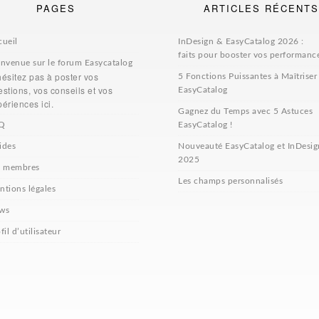
PAGES
ARTICLES RÉCENTS
cueil
InDesign & EasyCatalog 2026 :
faits pour booster vos performanc
envenue sur le forum Easycatalog
hésitez pas à poster vos
5 Fonctions Puissantes à Maîtriser
stions, vos conseils et vos
EasyCatalog
ériences ici.
Gagnez du Temps avec 5 Astuces
Q
EasyCatalog !
ides
Nouveauté EasyCatalog et InDesig
2025
s membres
Les champs personnalisés
ntions légales
ws
fil d’utilisateur