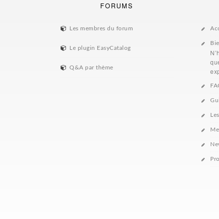
FORUMS
Les membres du forum
Ac
Bi
Le plugin EasyCatalog
N’
que
Q&A par thème
exp
FA
Gu
Le
Me
Ne
Pro