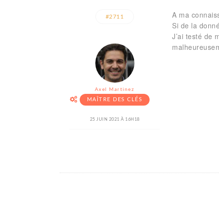
A ma connaissa
#2711
Si de la donné
J’ai testé de
malheureusem
Axel Martinez
MAÎTRE DES CLÉS
25 JUIN 2021 À 16H18