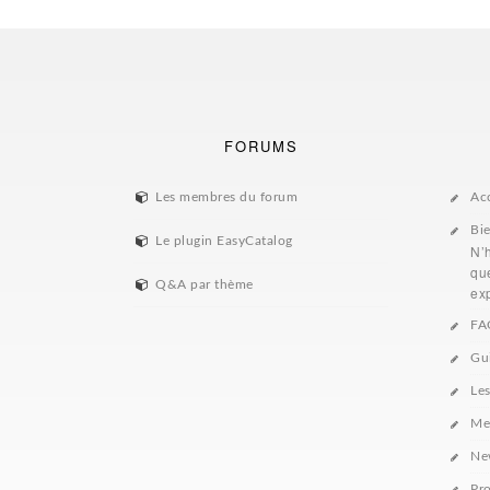
FORUMS
Les membres du forum
Ac
Bi
Le plugin EasyCatalog
N’
que
Q&A par thème
exp
FA
Gu
Le
Me
Ne
Pro