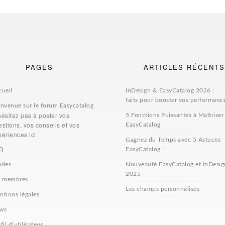
PAGES
ARTICLES RÉCENTS
cueil
InDesign & EasyCatalog 2026 :
faits pour booster vos performanc
envenue sur le forum Easycatalog
hésitez pas à poster vos
5 Fonctions Puissantes à Maîtriser
stions, vos conseils et vos
EasyCatalog
ériences ici.
Gagnez du Temps avec 5 Astuces
Q
EasyCatalog !
ides
Nouveauté EasyCatalog et InDesig
2025
s membres
Les champs personnalisés
ntions légales
ws
fil d’utilisateur