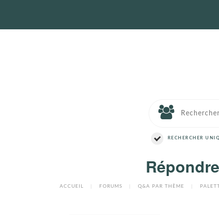
RECHERCHER UNIQ
Répondre 
ACCUEIL
|
FORUMS
|
Q&A PAR THÈME
|
PALET