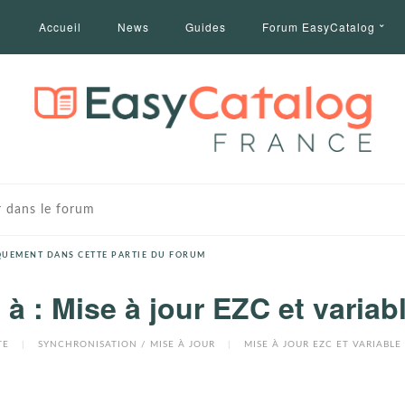
Accueil
News
Guides
Forum EasyCatalog
UEMENT DANS CETTE PARTIE DU FORUM
à : Mise à jour EZC et variabl
TE
|
SYNCHRONISATION / MISE À JOUR
|
MISE À JOUR EZC ET VARIABLE