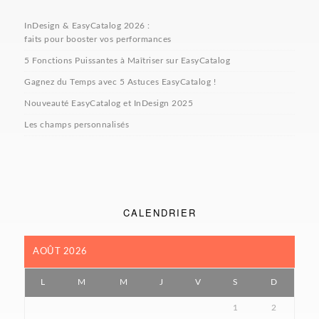
InDesign & EasyCatalog 2026 :
faits pour booster vos performances
5 Fonctions Puissantes à Maîtriser sur EasyCatalog
Gagnez du Temps avec 5 Astuces EasyCatalog !
Nouveauté EasyCatalog et InDesign 2025
Les champs personnalisés
CALENDRIER
AOÛT 2026
L
M
M
J
V
S
D
1
2